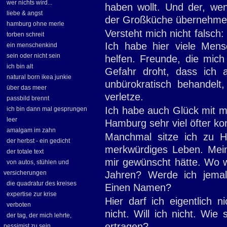
wer nichts wird...
haben wollt. Und der, wenn
liebe & angst
der Großküche übernehme
hamburg ohne merle
Versteht mich nicht falsch:
torben schreit
Ich habe hier viele Mens
ein menschenkind
sein oder nicht sein
helfen. Freunde, die mich
ich bin alt
Gefahr droht, dass ich a
natural born ikea junkie
unbürokratisch behandel
über das meer
verletze.
passbild brennt
Ich habe auch Glück mit me
ich bin dann mal gesprungen
leer
Hamburg sehr viel öfter kont
amalgam im zahn
Manchmal sitze ich zu H
der herbst - ein gedicht
merkwürdiges Leben. Mei
der totale text
mir gewünscht hätte. Wo w
von autos, stühlen und
versicherungen
Jahren? Werde ich jemal
die quadratur des kreises
Einen Namen?
expertise zur krise
Hier darf ich eigentlich 
verboten
nicht. Will ich nicht. Wie
der tag, der mich lehrte,
ertragen?
pessimist zu sein