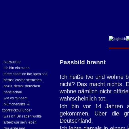
Passbild brennt
satzsucher
ich bin ein mann
three boats on the open sea
Ich heiße Ivo und wohne be
herbst. castor. sternchen.
nicht? Das macht nichts. E
nazis. demo. sternchen.
wohne nämlich nicht offiziell
nabelschau
wahrscheinlich tot.
wie es mir geht
blümchenkittel &
Ich bin vor 14 Jahren a
zopfstrickpullunder
gekommen. Über die grü
was ich Dir sagen wollte
Deutschland.
arbeit war sein leben
Ich lebte damals in einem 
das erste mal