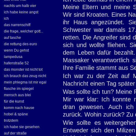
nachts um halb vier
Meine Eltern und meine 
ich habe keine angst
Wir sind Kroaten. Eines Na
ich
ihr Haus angezündet. Si
das narrenschiff
Schwester war damals 17
die frage, welcher gott...
retten. Die Angreifer sind 
auf tasche
sich und wollte fliehen. S
die rettung des euro
wenn Du gehst
dem Leben dafür bezahlt.
lampedusa
Massaker verantwortlich s
hafenstraße 52
Ihre Familie stammt aus Se
das monster ist nicht tot
Ich war zu der Zeit auf M
ich brauch das zeug nicht
mein phlegma ist mir egal
Nachricht einen Tag später
flasche im spiegel
Was sollte ich tun? Meine 
mensch aus blei
Mir war klar: Ich konnte 
für die kunst
dran gewesen. Auch ich 
komm nach hause
zurück. Wohin zurück? Zu 
hobel & späne
trotzdem
Wie sollte es weitergehe
ich habe sie gesehen
Entweder sich den Milizen
auf der straße