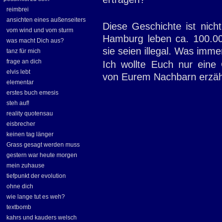
reimbrei
ansichten eines außenseiters
Diese Geschichte ist nicht
vom wind und vom sturm
Hamburg leben ca. 100.0
was macht Dich aus?
sie seien illegal. Was imm
tanz für mich
frage an dich
Ich wollte Euch nur ein
elvis lebt
von Eurem Nachbarn erzäh
elementar
erstes buch emesis
steh auf!
reality quotensau
eisbrecher
keinen tag länger
Grass gesagt werden muss
gestern war heute morgen
mein zuhause
tiefpunkt der evolution
ohne dich
wie lange tut es weh?
textbomb
kahrs und kauders welsch