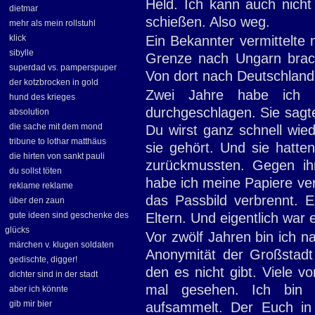
Held. Ich kann auch nicht
dietmar
schießen. Also weg.
mehr als mein rollstuhl
klick
Ein Bekannter vermittelte 
sibylle
Grenze nach Ungarn brach
superdad vs. pamperspuper
Von dort nach Deutschland 
der kotzbrocken in gold
Zwei Jahre habe ich m
hund des krieges
durchgeschlagen. Sie sagte
absolution
die sache mit dem mond
Du wirst ganz schnell wie
tribune to lothar matthäus
sie gehört. Und sie hatten
die hirten von sankt pauli
zurückmussten. Gegen ih
du sollst töten
habe ich meine Papiere ve
reklame reklame
das Passbild verbrennt. 
über den zaun
gute ideen sind geschenke des
Eltern. Und eigentlich war 
glücks
Vor zwölf Jahren bin ich 
märchen v. klugen soldaten
Anonymität der Großstadt 
gedischte, digger!
den es nicht gibt. Viele v
dichter sind in der stadt
mal gesehen. Ich bin 
aber ich könnte
gib mir bier
aufsammelt. Der Euch in 