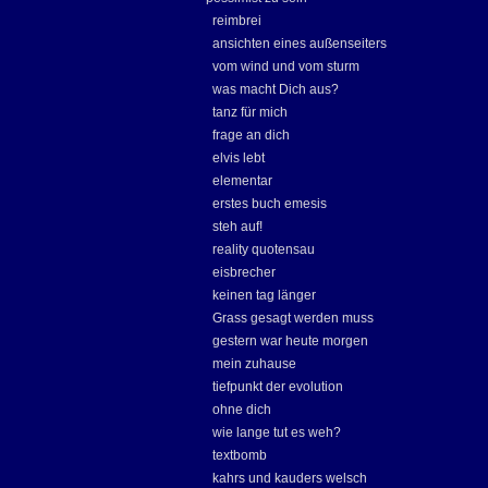
reimbrei
ansichten eines außenseiters
vom wind und vom sturm
was macht Dich aus?
tanz für mich
frage an dich
elvis lebt
elementar
erstes buch emesis
steh auf!
reality quotensau
eisbrecher
keinen tag länger
Grass gesagt werden muss
gestern war heute morgen
mein zuhause
tiefpunkt der evolution
ohne dich
wie lange tut es weh?
textbomb
kahrs und kauders welsch