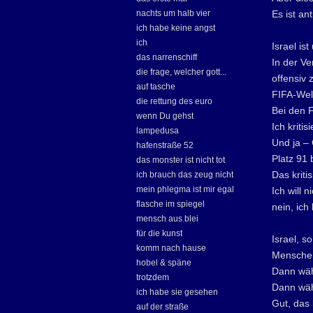
nachts um halb vier
Es ist an
ich habe keine angst
ich
Israel is
das narrenschiff
In der Ve
die frage, welcher gott...
offensiv 
auf tasche
FIFA-Welt
die rettung des euro
Bei den F
wenn Du gehst
Ich kritis
lampedusa
Und ja – 
hafenstraße 52
Platz 91
das monster ist nicht tot
Das kritis
ich brauch das zeug nicht
mein phlegma ist mir egal
Ich will n
flasche im spiegel
nein, ich 
mensch aus blei
für die kunst
Israel, s
komm nach hause
Menschen
hobel & späne
Dann wäh
trotzdem
Dann wähl
ich habe sie gesehen
Gut, das
auf der straße