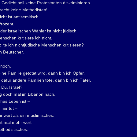
 Gedicht soll keine Protestanten diskriminieren.
recht keine Methodisten!
cht ist antisemitisch.
Prozent.
der israelischen Wähler ist nicht jüdisch.
nschen kritisiere ich nicht.
lte ich nichtjüdische Menschen kritisieren?
in Deutscher.
 noch.
e Familie getötet wird, dann bin ich Opfer.
dafür andere Familien töte, dann bin ich Täter.
 Du, Israel?
ag doch mal im Libanon nach.
ches Leben ist –
 mir tut –
r wert als ein muslimisches.
ht mal mehr wert
ethodistisches.