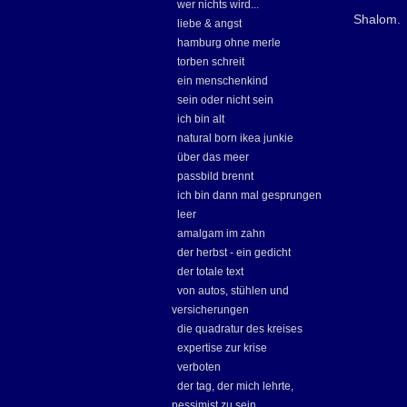
wer nichts wird...
Shalom.
liebe & angst
hamburg ohne merle
torben schreit
ein menschenkind
sein oder nicht sein
ich bin alt
natural born ikea junkie
über das meer
passbild brennt
ich bin dann mal gesprungen
leer
amalgam im zahn
der herbst - ein gedicht
der totale text
von autos, stühlen und
versicherungen
die quadratur des kreises
expertise zur krise
verboten
der tag, der mich lehrte,
pessimist zu sein