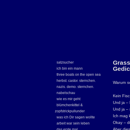
Grass
satzsucher
Gedic
ich bin ein mann
three boats on the open sea
herbst. castor. sternchen.
Warum sch
nazis. demo. sternchen.
nabelschau
Kein Fis
wie es mir geht
Und ja – 
blümchenkittel &
Und ja – 
zopfstrickpullunder
Ich mag k
was ich Dir sagen wollte
Okay – di
arbeit war sein leben
Aber dies
das erste mal