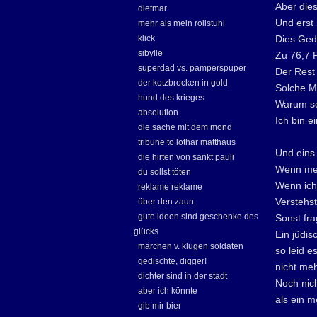
Aber dies
dietmar
Und erst 
mehr als mein rollstuhl
klick
Dies Gedi
sibylle
Zu 76,7 
superdad vs. pamperspuper
Der Rest 
der kotzbrocken in gold
Solche Me
hund des krieges
Warum sol
absolution
Ich bin e
die sache mit dem mond
tribune to lothar matthäus
Und eins
die hirten von sankt pauli
Wenn mein
du sollst töten
Wenn ich 
reklame reklame
Verstehst
über den zaun
gute ideen sind geschenke des
Sonst fr
glücks
Ein jüdis
märchen v. klugen soldaten
so leid es
gedischte, digger!
nicht meh
dichter sind in der stadt
Noch nic
aber ich könnte
als ein m
gib mir bier