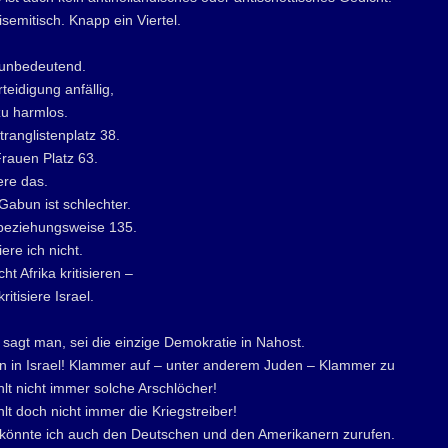
tisemitisch. Knapp ein Viertel.
t unbedeutend.
rteidigung anfällig,
zu harmlos.
ranglistenplatz 38.
rauen Platz 63.
iere das.
Gabun ist schlechter.
 beziehungsweise 135.
iere ich nicht.
icht Afrika kritisieren –
kritisiere Israel.
o sagt man, sei die einzige Demokratie in Nahost.
 in Israel! Klammer auf – unter anderem Juden – Klammer zu
lt nicht immer solche Arschlöcher!
t doch nicht immer die Kriegstreiber!
 könnte ich auch den Deutschen und den Amerikanern zurufen.