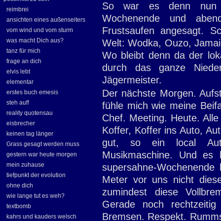
So war es denn nun d
reimbrei
Wochenende und abend
ansichten eines außenseiters
Frustsaufen angesagt. S
vom wind und vom sturm
was macht Dich aus?
Welt: Wodka, Ouzo, Jamaic
tanz für mich
Wo bleibt denn da der lok
frage an dich
durch das ganze Nieder
elvis lebt
Jägermeister.
elementar
Der nächste Morgen. Aufste
erstes buch emesis
steh auf!
fühle mich wie meine Beif
reality quotensau
Chef. Meeting. Heute. Alle
eisbrecher
Koffer, Koffer ins Auto, A
keinen tag länger
gut, so ein local Au
Grass gesagt werden muss
Musikmaschine. Und es h
gestern war heute morgen
mein zuhause
supersahne-Wochenende b
tiefpunkt der evolution
Meter vor uns nicht dies
ohne dich
zumindest diese Vollbre
wie lange tut es weh?
Gerade noch rechtzeitig
textbomb
Bremsen. Respekt. Rumms
kahrs und kauders welsch