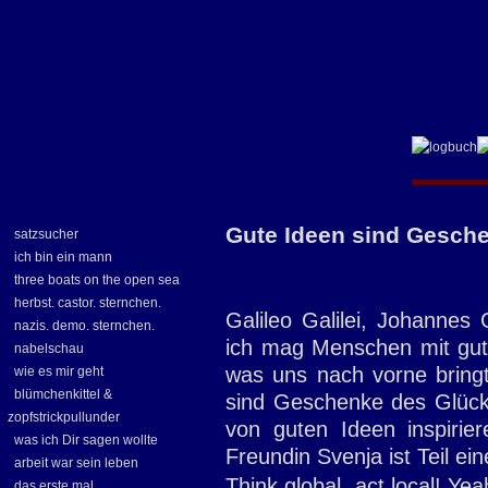
Gute Ideen sind Gesch
satzsucher
ich bin ein mann
three boats on the open sea
herbst. castor. sternchen.
Galileo Galilei, Johannes
nazis. demo. sternchen.
ich mag Menschen mit gute
nabelschau
was uns nach vorne bring
wie es mir geht
blümchenkittel &
sind Geschenke des Glück
zopfstrickpullunder
von guten Ideen inspirie
was ich Dir sagen wollte
Freundin Svenja ist Teil ei
arbeit war sein leben
Think global, act local! Ye
das erste mal