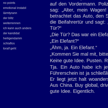
no points
auf den Vordermann. Poliz
emotional instabil
sag: „Alter, mein Wagen! 
lärmtyrann
betrachtet das Auto, den 
der blitz
die Beifahrertür und sagt:
weiterrennen
Tür?“
ich kann auch anders
der kandidat
„Die Tür? Das war ein Elefa
heiligendamm
„Ein Elefant?“
schlaflos
„Ähm, ja. Ein Elefant.“
toralf geht
„Kommen Sie mal mit, bitt
Keine gute Idee. Pusten. R
Tja. Ein Auto habe ich je
Führerschein ist ja schließl
Er liegt jetzt halt woande
Aus China. Buy global, driv
gute Idee. Eigentlich.