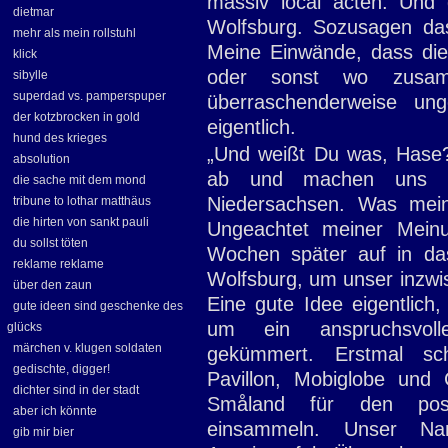
massiv local acten. Und 
dietmar
Wolfsburg. Sozusagen da
mehr als mein rollstuhl
Meine Einwände, dass die
klick
oder sonst wo zusamm
sibylle
superdad vs. pamperspuper
überraschenderweise ung
der kotzbrocken in gold
eigentlich.
hund des krieges
„Und weißt Du was, Hase
absolution
ab und machen uns e
die sache mit dem mond
Niedersachsen. Was mein
tribune to lothar matthäus
die hirten von sankt pauli
Ungeachtet meiner Mein
du sollst töten
Wochen später auf in da
reklame reklame
Wolfsburg, um unser inzwis
über den zaun
Eine gute Idee eigentlich,
gute ideen sind geschenke des
um ein anspruchsvoll
glücks
märchen v. klugen soldaten
gekümmert. Erstmal sc
gedischte, digger!
Pavillon, Mobiglobe und
dichter sind in der stadt
Småland für den pos
aber ich könnte
einsammeln. Unser Na
gib mir bier