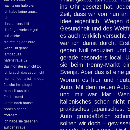
nachts um halb vier
ins Ohr gesetzt hat. Jeden
ich habe keine angst
Zeit, dass wir von nun an
ich
Idee eigentlich. Wegen 
das narrenschiff
Gesundheit und des Weltfr
die frage, welcher gott...
es auch wirklich versucht.
auf tasche
war ich damit durch. Erst
die rettung des euro
wenn Du gehst
gegen Null reduziert und 
lampedusa
gerade besonders local. 
hafenstraße 52
sie beim Penny-Markt di
das monster ist nicht tot
Svenja. Aber das ist eine 
ich brauch das zeug nicht
mein phlegma ist mir egal
Worum es hier und heute
flasche im spiegel
Auto. Mit dem neuen Auto.
mensch aus blei
und mir war klar: Wenn
für die kunst
italienisches schon nicht 
komm nach hause
praktisches japanisches. 
hobel & späne
Auto grundsätzlich schon
trotzdem
ich habe sie gesehen
sollten wir doch – gewiss
auf der straße