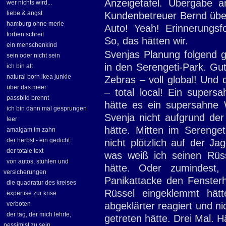
Anzeigetafel. Übergabe a
wer nichts wird...
liebe & angst
Kundenbetreuer Bernd überg
hamburg ohne merle
Auto! Yeah! Erinnerungsfo
torben schreit
So, das hätten wir.
ein menschenkind
Svenjas Planung folgend 
sein oder nicht sein
in den Serengeti-Park. Gut
ich bin alt
natural born ikea junkie
Zebras – voll global! Und 
über das meer
– total local! Ein super
passbild brennt
hätte es ein supersahne
ich bin dann mal gesprungen
Svenja nicht aufgrund der 
leer
hätte. Mitten im Serenget
amalgam im zahn
der herbst - ein gedicht
nicht plötzlich auf der J
der totale text
was weiß ich seinen Rüss
von autos, stühlen und
hätte. Oder zumindest, 
versicherungen
Panikattacke den Fenster
die quadratur des kreises
Rüssel eingeklemmt hät
expertise zur krise
verboten
abgeklärter reagiert und n
der tag, der mich lehrte,
getreten hätte. Drei Mal. H
pessimist zu sein