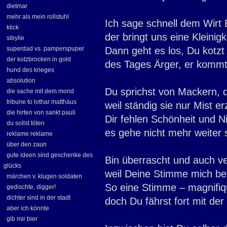
dietmar
mehr als mein rollstuhl
Ich sage schnell dem Wirt 
klick
der bringt uns eine Kleinigk
sibylle
superdad vs. pamperspuper
Dann geht es los, Du kotzt
der kotzbrocken in gold
des Tages Ärger, er kommt
hund des krieges
absolution
Du sprichst von Mackern, d
die sache mit dem mond
tribune to lothar matthäus
weil ständig sie nur Mist er
die hirten von sankt pauli
Dir fehlen Schönheit und N
du sollst töten
es gehe nicht mehr weiter 
reklame reklame
über den zaun
gute ideen sind geschenke des
Bin überrascht und auch ve
glücks
weil Deine Stimme mich bet
märchen v. klugen soldaten
So eine Stimme – magnifiq
gedischte, digger!
dichter sind in der stadt
doch Du fährst fort mit der 
aber ich könnte
gib mir bier