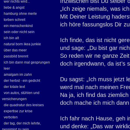
Inzwischen bist Du selber 
wer nichts wird...
liebe & angst
„Ich zeige niemals, was ich
hamburg ohne merle
Mit Deiner Leistung haders
torben schreit
ich höre fassungslos Dir zu
ein menschenkind
sein oder nicht sein
ich bin alt
Ich finde, das ist nicht ger
natural born ikea junkie
und sage: „Du bist gar nich
über das meer
So reden wir ne ganze Zeit
passbild brennt
ich bin dann mal gesprungen
doch irgendwann, da ist’s s
leer
amalgam im zahn
Du sagst: „Ich muss jetzt l
der herbst - ein gedicht
werd mal nach meinen Fre
der totale text
von autos, stühlen und
Na ja, ich find das ziemlich
versicherungen
doch mache ich mich dann
die quadratur des kreises
expertise zur krise
verboten
Ich fahr nach Hause, geh i
der tag, der mich lehrte,
und denke: „Das war wirklic
pessimist zu sein