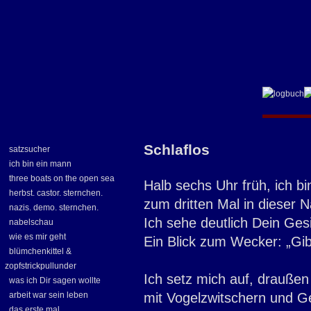
Schlaflos
satzsucher
ich bin ein mann
three boats on the open sea
Halb sechs Uhr früh, ich b
herbst. castor. sternchen.
zum dritten Mal in dieser N
nazis. demo. sternchen.
Ich sehe deutlich Dein Gesi
nabelschau
wie es mir geht
Ein Blick zum Wecker: „Gibt
blümchenkittel &
zopfstrickpullunder
Ich setz mich auf, draußen 
was ich Dir sagen wollte
arbeit war sein leben
mit Vogelzwitschern und Ge
das erste mal