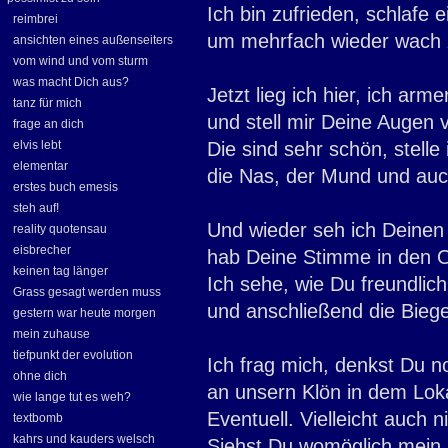
Ich bin zufrieden, schlafe e
reimbrei
um mehrfach wieder wach 
ansichten eines außenseiters
vom wind und vom sturm
was macht Dich aus?
Jetzt lieg ich hier, ich arme
tanz für mich
und stell mir Deine Augen v
frage an dich
elvis lebt
Die sind sehr schön, stelle 
elementar
die Nas, der Mund und auc
erstes buch emesis
steh auf!
Und wieder seh ich Deinen
reality quotensau
eisbrecher
hab Deine Stimme in den O
keinen tag länger
Ich sehe, wie Du freundlich
Grass gesagt werden muss
und anschließend die Bieg
gestern war heute morgen
mein zuhause
tiefpunkt der evolution
Ich frag mich, denkst Du n
ohne dich
an unsern Klön in dem Lok
wie lange tut es weh?
Eventuell. Vielleicht auch ni
textbomb
kahrs und kauders welsch
Siehst Du womöglich mein