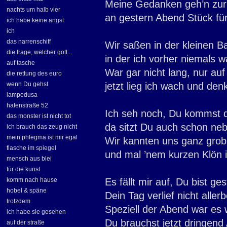
Meine Gedanken geh’n zur
nachts um halb vier
an gestern Abend Stück für
ich habe keine angst
ich
das narrenschiff
Wir saßen in der kleinen Ba
die frage, welcher gott...
in der ich vorher niemals w
auf tasche
War gar nicht lang, nur auf 
die rettung des euro
wenn Du gehst
jetzt lieg ich wach und denk
lampedusa
hafenstraße 52
Ich seh noch, Du kommst d
das monster ist nicht tot
da sitzt Du auch schon neb
ich brauch das zeug nicht
mein phlegma ist mir egal
Wir kannten uns ganz gro
flasche im spiegel
und mal ’nem kurzen Klön 
mensch aus blei
für die kunst
komm nach hause
Es fällt mir auf, Du bist ges
hobel & späne
Dein Tag verlief nicht allerb
trotzdem
Speziell der Abend war es 
ich habe sie gesehen
Du brauchst jetzt dringend 
auf der straße