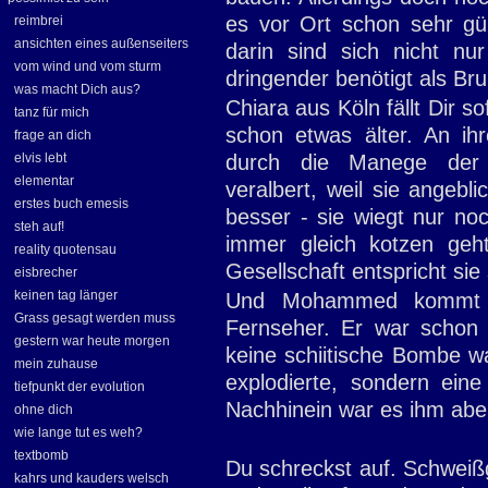
es vor Ort schon sehr gü
reimbrei
ansichten eines außenseiters
darin sind sich nicht nur
vom wind und vom sturm
dringender benötigt als Br
was macht Dich aus?
Chiara aus Köln fällt Dir so
tanz für mich
schon etwas älter. An i
frage an dich
elvis lebt
durch die Manege der
elementar
veralbert, weil sie angebli
erstes buch emesis
besser - sie wiegt nur no
steh auf!
immer gleich kotzen geh
reality quotensau
Gesellschaft entspricht sie 
eisbrecher
keinen tag länger
Und Mohammed kommt i
Grass gesagt werden muss
Fernseher. Er war schon t
gestern war heute morgen
keine schiitische Bombe w
mein zuhause
explodierte, sondern eine
tiefpunkt der evolution
Nachhinein war es ihm abe
ohne dich
wie lange tut es weh?
textbomb
Du schreckst auf. Schweiß
kahrs und kauders welsch