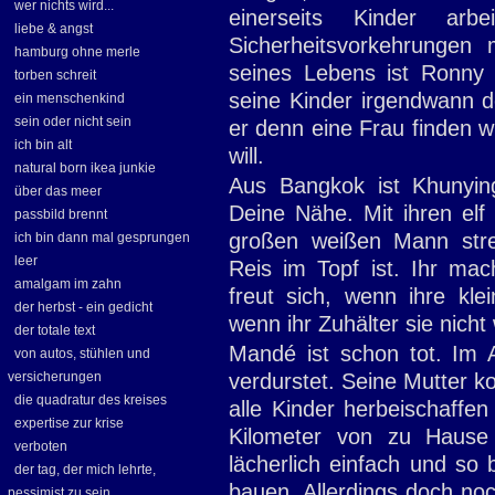
wer nichts wird...
einerseits Kinder ar
liebe & angst
Sicherheitsvorkehrungen
hamburg ohne merle
seines Lebens ist Ronny 
torben schreit
seine Kinder irgendwann d
ein menschenkind
sein oder nicht sein
er denn eine Frau finden w
ich bin alt
will.
natural born ikea junkie
Aus Bangkok ist Khunyin
über das meer
Deine Nähe. Mit ihren elf
passbild brennt
großen weißen Mann stre
ich bin dann mal gesprungen
leer
Reis im Topf ist. Ihr ma
amalgam im zahn
freut sich, wenn ihre kl
der herbst - ein gedicht
wenn ihr Zuhälter sie nicht
der totale text
Mandé ist schon tot. Im A
von autos, stühlen und
versicherungen
verdurstet. Seine Mutter k
die quadratur des kreises
alle Kinder herbeischaff
expertise zur krise
Kilometer von zu Hause 
verboten
lächerlich einfach und so
der tag, der mich lehrte,
bauen. Allerdings doch noc
pessimist zu sein