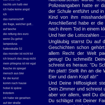
nachts um halb vier
Polizeiangaben hatte er
ich habe keine angst
der Schule entführt und in
ich
Kind von ihm misshandel
das narrenschiff
Anschließend habe er die 
die frage, welcher gott...
nach ihrem Tod in einem kl
auf tasche
die rettung des euro
Und hier die Lottozahlen ...
wenn Du gehst
Ungläubig starrst Du auf 
lampedusa
Geschichten schon gehört.
hafenstraße 52
allem Recht der Welt pac
das monster ist nicht tot
genug! Du schmeißt Dein
ich brauch das zeug nicht
mein phlegma ist mir egal
schreist es heraus: "Du S
flasche im spiegel
ihn platt! Stellt ihn an d
mensch aus blei
Eier und dann Kopf ab!"
für die kunst
Und Deine Hilflosigkeit st
komm nach hause
Dein Zimmer und schreist u
hobel & späne
trotzdem
aber vor allem, weil Du d
ich habe sie gesehen
Du schlägst mit Deiner F
auf der straße