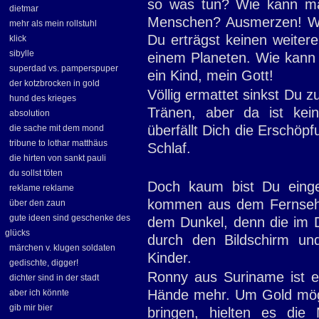
so was tun? Wie kann ma
dietmar
Menschen? Ausmerzen! We
mehr als mein rollstuhl
Du erträgst keinen weiter
klick
sibylle
einem Planeten. Wie kann
superdad vs. pamperspuper
ein Kind, mein Gott!
der kotzbrocken in gold
Völlig ermattet sinkst Du 
hund des krieges
Tränen, aber da ist kei
absolution
überfällt Dich die Erschöp
die sache mit dem mond
tribune to lothar matthäus
Schlaf.
die hirten von sankt pauli
du sollst töten
Doch kaum bist Du einge
reklame reklame
kommen aus dem Fernseher
über den zaun
gute ideen sind geschenke des
dem Dunkel, denn die im Du
glücks
durch den Bildschirm un
märchen v. klugen soldaten
Kinder.
gedischte, digger!
Ronny aus Suriname ist ei
dichter sind in der stadt
Hände mehr. Um Gold mögl
aber ich könnte
gib mir bier
bringen, hielten es die 