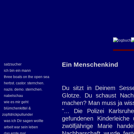
Ein Menschenkind
satzsucher
ich bin ein mann
three boats on the open sea
herbst. castor. sternchen.
Du sitzt in Deinem Sesse
nazis. demo. sternchen.
Glotze. Du schaust Nach
nabelschau
machen? Man muss ja wisse
wie es mir geht
blümchenkittel &
"... Die Polizei Karlsru
zopfstrickpullunder
gefundenen Kinderleiche
was ich Dir sagen wollte
zwölfjährige Marie hand
arbeit war sein leben
Nachbarschaft wurde fes
das erste mal