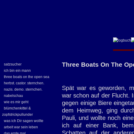
Three Boats On The Op
satzsucher
ich bin ein mann
three boats on the open sea
herbst. castor. sternchen.
Spät war es geworden, m
nazis. demo. sternchen.
war schon auf der Flucht. I
nabelschau
gegen einige Biere eingeta
wie es mir geht
blümchenkittel &
dem Heimweg, ging durch
zopfstrickpullunder
Pauli, und wollte noch ein
was ich Dir sagen wollte
ich auf einer Bank, bem
arbeit war sein leben
Schatten auf der andere
das erste mal