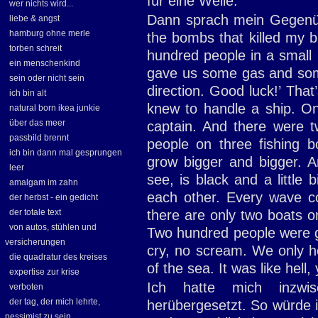
für eine Weile.
wer nichts wird...
Dann sprach mein Gegenüb
liebe & angst
hamburg ohne merle
the bombs that killed my b
torben schreit
hundred people in a small
ein menschenkind
gave us some gas and some
sein oder nicht sein
direction. Good luck!’ Tha
ich bin alt
knew to handle a ship. One
natural born ikea junkie
über das meer
captain. And there were 
passbild brennt
people on three fishing 
ich bin dann mal gesprungen
grow bigger and bigger. An
leer
see, is black and a little
amalgam im zahn
each other. Every wave co
der herbst - ein gedicht
der totale text
there are only two boats 
von autos, stühlen und
Two hundred people were 
versicherungen
cry, no scream. We only he
die quadratur des kreises
of the sea. It was like hell
expertise zur krise
Ich hatte mich inzw
verboten
der tag, der mich lehrte,
herübergesetzt. So würde i
pessimist zu sein