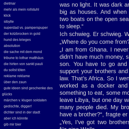
dietmar
was no light. It was dark 
mehr als mein rollstuhl
big as houses. And when 
klick
two boats on the open sea.
sibylle
to sleep.“
superdad vs. pamperspuper
Ich schwieg. Er schwieg. W
der kotzbrocken in gold
hund des krieges
„Where do you come from?“,
absolution
„I am from Ghana. I never
die sache mit dem mond
didn’t have much money, so
tribune to lothar matthäus
son. You have to go and 
die hirten von sankt pauli
du sollst töten
support your brothers and s
reklame reklame
law. That’s Africa. So I we
über den zaun
worked as a docker and I
gute ideen sind geschenke des
something to eat, some mon
glücks
leave Libya, but one day w
märchen v. klugen soldaten
many people died. My bro
gedischte, digger!
dichter sind in der stadt
have a brother?“, fragte er
aber ich könnte
„Yes, I’ve got two brother
gib mir bier