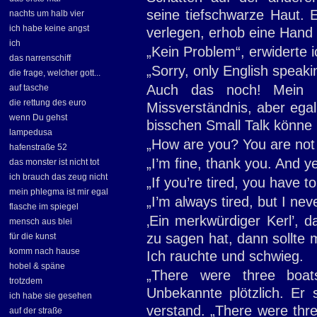
seine tiefschwarze Haut. E
nachts um halb vier
ich habe keine angst
verlegen, erhob eine Hand 
ich
„Kein Problem“, erwiderte ic
das narrenschiff
„Sorry, only English speaki
die frage, welcher gott...
Auch das noch! Mein En
auf tasche
die rettung des euro
Missverständnis, aber egal
wenn Du gehst
bisschen Small Talk könne 
lampedusa
„How are you? You are not 
hafenstraße 52
„I’m fine, thank you. And ye
das monster ist nicht tot
ich brauch das zeug nicht
„If you’re tired, you have t
mein phlegma ist mir egal
„I’m always tired, but I ne
flasche im spiegel
‚Ein merkwürdiger Kerl’, 
mensch aus blei
zu sagen hat, dann sollte 
für die kunst
komm nach hause
Ich rauchte und schwieg.
hobel & späne
„There were three boa
trotzdem
Unbekannte plötzlich. Er 
ich habe sie gesehen
verstand. „There were thr
auf der straße