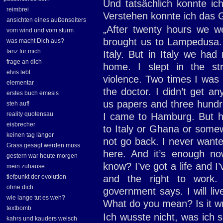
Und tatsächlich konnte ic
reimbrei
Verstehen konnte ich das 
ansichten eines außenseiters
„After twenty hours we w
vom wind und vom sturm
brought us to Lampedusa.
was macht Dich aus?
tanz für mich
Italy. But in Italy we h
frage an dich
home. I slept in the st
elvis lebt
violence. Two times I was 
elementar
the doctor. I didn’t get a
erstes buch emesis
us papers and three hundre
steh auf!
reality quotensau
I came to Hamburg. But h
eisbrecher
to Italy or Ghana or somewh
keinen tag länger
not go back. I never want
Grass gesagt werden muss
here. And it’s enough now
gestern war heute morgen
know? I’ve got a life and I’v
mein zuhause
tiefpunkt der evolution
and the right to work.
ohne dich
government says. I will li
wie lange tut es weh?
What do you mean? Is it w
textbomb
Ich wusste nicht, was ich s
kahrs und kauders welsch